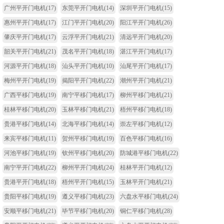
广州平开门电机
(17)
东莞平开门电机
(14)
深圳平开门电机
(15)
惠州平开门电机
(17)
江门平开门电机
(20)
阳江平开门电机
(26)
肇庆平开门电机
(17)
云浮平开门电机
(21)
清远平开门电机
(20)
韶关平开门电机
(21)
茂名平开门电机
(18)
湛江平开门电机
(17)
河源平开门电机
(18)
汕头平开门电机
(10)
汕尾平开门电机
(17)
梅州平开门电机
(19)
揭阳平开门电机
(22)
潮州平开门电机
(21)
广西平移门电机
(19)
南宁平移门电机
(17)
柳州平移门电机
(21)
桂林平移门电机
(20)
玉林平移门电机
(21)
梧州平移门电机
(18)
贵港平移门电机
(14)
北海平移门电机
(14)
崇左平移门电机
(12)
来宾平移门电机
(11)
贺州平移门电机
(19)
百色平移门电机
(16)
河池平移门电机
(19)
钦州平移门电机
(20)
防城港平移门电机
(22)
南宁平开门电机
(22)
柳州平开门电机
(24)
桂林平开门电机
(12)
贵港平开门电机
(18)
梧州平开门电机
(15)
玉林平开门电机
(21)
贵阳平移门电机
(19)
遵义平移门电机
(23)
六盘水平移门电机
(24)
安顺平移门电机
(21)
毕节平移门电机
(20)
铜仁平移门电机
(28)