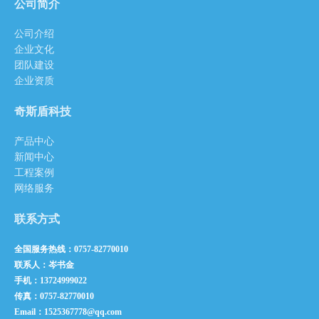
公司简介
公司介绍
企业文化
团队建设
企业资质
奇斯盾科技
产品中心
新闻中心
工程案例
网络服务
联系方式
全国服务热线：0757-82770010
联系人：岑书金
手机：13724999022
传真：0757-82770010
Email：1525367778@qq.com