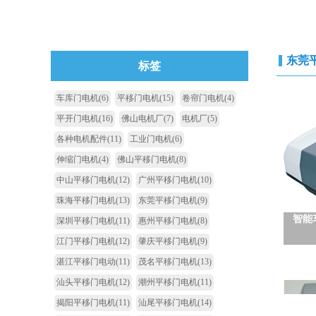
东莞
标签
车库门电机
(6)
平移门电机
(15)
卷帘门电机
(4)
平开门电机
(16)
佛山电机厂
(7)
电机厂
(5)
各种电机配件
(11)
工业门电机
(6)
伸缩门电机
(4)
佛山平移门电机
(8)
中山平移门电机
(12)
广州平移门电机
(10)
珠海平移门电机
(13)
东莞平移门电机
(9)
智能
深圳平移门电机
(11)
惠州平移门电机
(8)
江门平移门电机
(12)
肇庆平移门电机
(9)
湛江平移门电动
(11)
茂名平移门电机
(13)
汕头平移门电机
(12)
潮州平移门电机
(11)
揭阳平移门电机
(11)
汕尾平移门电机
(14)