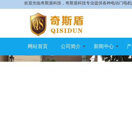
欢迎光临奇斯盾科技，奇斯盾科技专业提供各种电动门电机
网站首页
公司简介
新闻中心
产