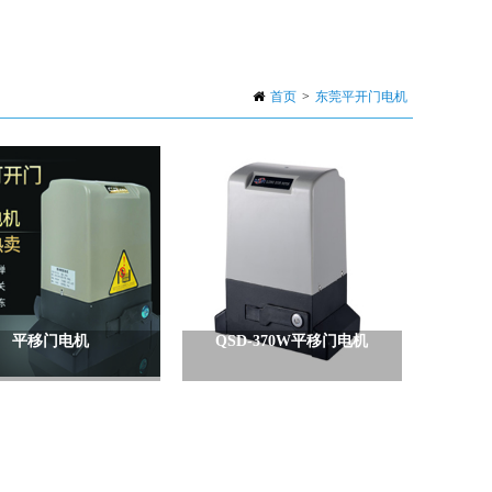
首页
>
东莞平开门电机
平移门电机
QSD-370W平移门电机