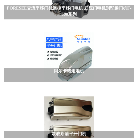
FORESEE交流平移门机遥控平移门电机 庭院门电机别墅趟门机F-
500系列
阿尔卡诺走地机
欧赛斯盾平开门机