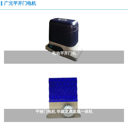
广元平开门电机
电动平开门机
平移门电机 华庭龙鼎直线一体机