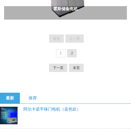
霍斯储备电机
首页
上一页
1
2
下一页
末页
最新
推荐
阿尔卡诺平移门电机（蓝色款）