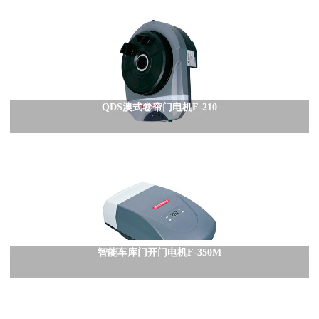
QDS澳式卷帘门电机F-210
智能车库门开门电机F-350M