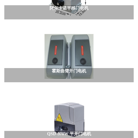
阿尔卡诺平移门电机
霍斯曲臂开门电机
QSD-370W 平开门电机