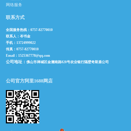
网络服务
联系方式
全国服务热线：0757-82770010
联系人：岑书金
手机：13724999022
传真：0757-82770010
Email：1525367778@qq.com
公司地址：
佛山市禅城区金澜南路828号农业银行隔壁奇斯盾公司
公司官方阿里1688网店