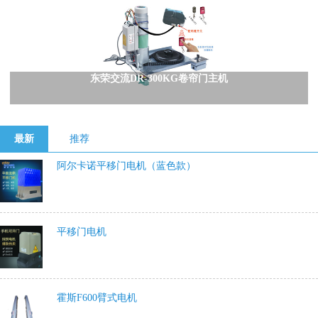
东荣交流DR-300KG卷帘门主机
最新
推荐
阿尔卡诺平移门电机（蓝色款）
平移门电机
霍斯F600臂式电机