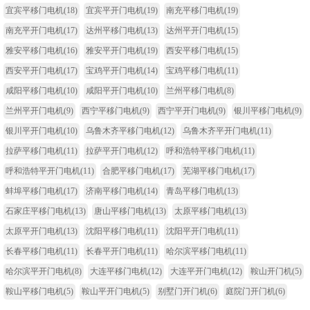
宜宾平移门电机
(18)
宜宾平开门电机
(19)
南充平移门电机
(19)
南充平开门电机
(17)
达州平移门电机
(13)
达州平开门电机
(15)
雅安平移门电机
(16)
雅安平开门电机
(19)
西安平移门电机
(15)
西安平开门电机
(17)
宝鸡平开门电机
(14)
宝鸡平移门电机
(11)
咸阳平移门电机
(10)
咸阳平开门电机
(10)
兰州平移门电机
(8)
兰州平开门电机
(9)
西宁平移门电机
(9)
西宁平开门电机
(9)
银川平移门电机
(9)
银川平开门电机
(10)
乌鲁木齐平移门电机
(12)
乌鲁木齐平开门电机
(11)
拉萨平移门电机
(11)
拉萨平开门电机
(12)
呼和浩特平移门电机
(11)
呼和浩特平开门电机
(11)
合肥平移门电机
(17)
芜湖平移门电机
(17)
蚌埠平移门电机
(17)
济南平移门电机
(14)
青岛平移门电机
(13)
石家庄平移门电机
(13)
唐山平移门电机
(13)
太原平移门电机
(13)
太原平开门电机
(13)
沈阳平移门电机
(11)
沈阳平开门电机
(11)
长春平移门电机
(11)
长春平开门电机
(11)
哈尔滨平移门电机
(11)
哈尔滨平开门电机
(8)
大连平移门电机
(12)
大连平开门电机
(12)
鞍山开门机
(5)
鞍山平移门电机
(5)
鞍山平开门电机
(5)
别墅门开门机
(6)
庭院门开门机
(6)