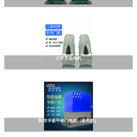
八字开走地机
阿尔卡诺平移门电机（蓝色款）