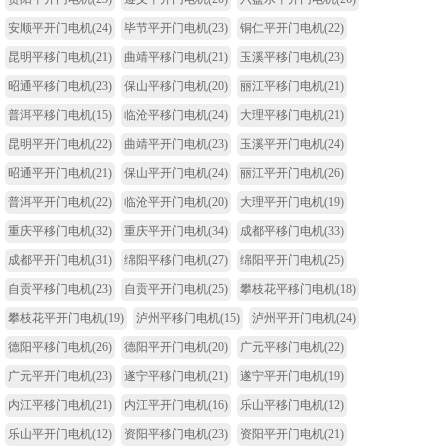
安顺平开门电机
(24)
毕节平开门电机
(23)
铜仁平开门电机
(22)
昆明平移门电机
(21)
曲靖平移门电机
(21)
玉溪平移门电机
(23)
昭通平移门电机
(23)
保山平移门电机
(20)
丽江平移门电机
(21)
普洱平移门电机
(15)
临沧平移门电机
(24)
大理平移门电机
(21)
昆明平开门电机
(22)
曲靖平开门电机
(23)
玉溪平开门电机
(24)
昭通平开门电机
(21)
保山平开门电机
(24)
丽江平开门电机
(26)
普洱平开门电机
(22)
临沧平开门电机
(20)
大理平开门电机
(19)
重庆平移门电机
(32)
重庆平开门电机
(34)
成都平移门电机
(33)
成都平开门电机
(31)
绵阳平移门电机
(27)
绵阳平开门电机
(25)
自贡平移门电机
(23)
自贡平开门电机
(25)
攀枝花平移门电机
(18)
攀枝花平开门电机
(19)
泸州平移门电机
(15)
泸州平开门电机
(24)
德阳平移门电机
(26)
德阳平开门电机
(20)
广元平移门电机
(22)
广元平开门电机
(23)
遂宁平移门电机
(21)
遂宁平开门电机
(19)
内江平移门电机
(21)
内江平开门电机
(16)
乐山平移门电机
(12)
乐山平开门电机
(12)
资阳平移门电机
(23)
资阳平开门电机
(21)