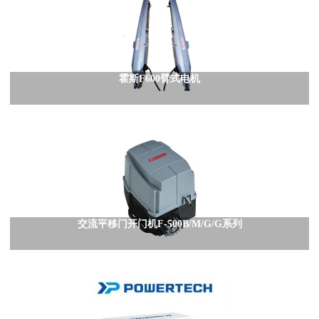
霍斯F600臂式电机
交流平移门开门机F-500B/M/G/G系列