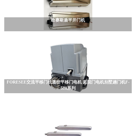
欧赛斯盾平开门机
FORESEE交流平移门机遥控平移门电机 庭院门电机别墅趟门机F-
500系列