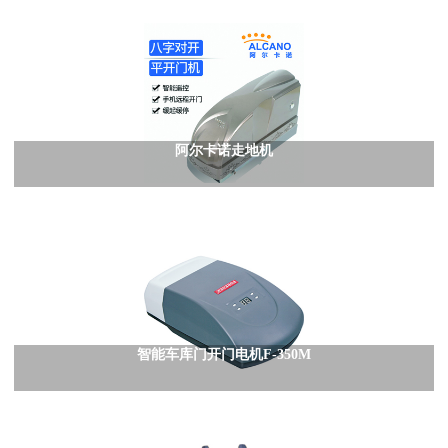
阿尔卡诺走地机
智能车库门开门电机F-350M