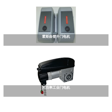
霍斯曲臂开门电机
大功率工业门电机