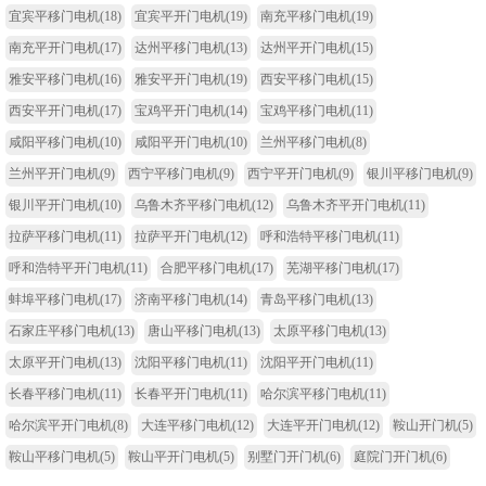
宜宾平移门电机
(18)
宜宾平开门电机
(19)
南充平移门电机
(19)
南充平开门电机
(17)
达州平移门电机
(13)
达州平开门电机
(15)
雅安平移门电机
(16)
雅安平开门电机
(19)
西安平移门电机
(15)
西安平开门电机
(17)
宝鸡平开门电机
(14)
宝鸡平移门电机
(11)
咸阳平移门电机
(10)
咸阳平开门电机
(10)
兰州平移门电机
(8)
兰州平开门电机
(9)
西宁平移门电机
(9)
西宁平开门电机
(9)
银川平移门电机
(9)
银川平开门电机
(10)
乌鲁木齐平移门电机
(12)
乌鲁木齐平开门电机
(11)
拉萨平移门电机
(11)
拉萨平开门电机
(12)
呼和浩特平移门电机
(11)
呼和浩特平开门电机
(11)
合肥平移门电机
(17)
芜湖平移门电机
(17)
蚌埠平移门电机
(17)
济南平移门电机
(14)
青岛平移门电机
(13)
石家庄平移门电机
(13)
唐山平移门电机
(13)
太原平移门电机
(13)
太原平开门电机
(13)
沈阳平移门电机
(11)
沈阳平开门电机
(11)
长春平移门电机
(11)
长春平开门电机
(11)
哈尔滨平移门电机
(11)
哈尔滨平开门电机
(8)
大连平移门电机
(12)
大连平开门电机
(12)
鞍山开门机
(5)
鞍山平移门电机
(5)
鞍山平开门电机
(5)
别墅门开门机
(6)
庭院门开门机
(6)