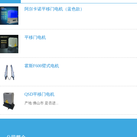
阿尔卡诺平移门电机（蓝色款）
平移门电机
霍斯F600臂式电机
QSD平移门电机
产地 佛山市 是否进...