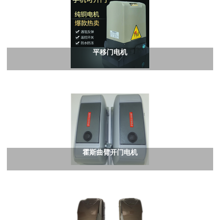
平移门电机
霍斯曲臂开门电机