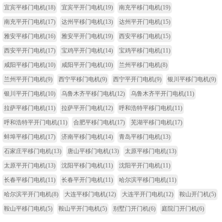
宜宾平移门电机
(18)
宜宾平开门电机
(19)
南充平移门电机
(19)
南充平开门电机
(17)
达州平移门电机
(13)
达州平开门电机
(15)
雅安平移门电机
(16)
雅安平开门电机
(19)
西安平移门电机
(15)
西安平开门电机
(17)
宝鸡平开门电机
(14)
宝鸡平移门电机
(11)
咸阳平移门电机
(10)
咸阳平开门电机
(10)
兰州平移门电机
(8)
兰州平开门电机
(9)
西宁平移门电机
(9)
西宁平开门电机
(9)
银川平移门电机
(9)
银川平开门电机
(10)
乌鲁木齐平移门电机
(12)
乌鲁木齐平开门电机
(11)
拉萨平移门电机
(11)
拉萨平开门电机
(12)
呼和浩特平移门电机
(11)
呼和浩特平开门电机
(11)
合肥平移门电机
(17)
芜湖平移门电机
(17)
蚌埠平移门电机
(17)
济南平移门电机
(14)
青岛平移门电机
(13)
石家庄平移门电机
(13)
唐山平移门电机
(13)
太原平移门电机
(13)
太原平开门电机
(13)
沈阳平移门电机
(11)
沈阳平开门电机
(11)
长春平移门电机
(11)
长春平开门电机
(11)
哈尔滨平移门电机
(11)
哈尔滨平开门电机
(8)
大连平移门电机
(12)
大连平开门电机
(12)
鞍山开门机
(5)
鞍山平移门电机
(5)
鞍山平开门电机
(5)
别墅门开门机
(6)
庭院门开门机
(6)