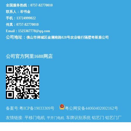
全国服务热线：0757-82770010
联系人：岑书金
手机：13724999022
传真：0757-82770010
Email：1525367778@qq.com
公司地址：
佛山市禅城区金澜南路828号农业银行隔壁奇斯盾公司
公司官方阿里1688网店
备案号:
粤ICP备19033309号
粤公网安备44060402002162号
友情链接
:
平移门电机
车牌识别系统
铝艺门
铝艺门厂
平开门电机
家
道闸系统
平移门电机
不锈钢伸缩门
平移门机
平开门电机
伸缩
门
树脂砂
博物馆设计施工
南京发电机维修
牛皮纸
无尘粉体