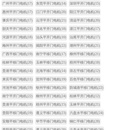
广州平开门电机
(17)
东莞平开门电机
(14)
深圳平开门电机
(15)
惠州平开门电机
(17)
江门平开门电机
(20)
阳江平开门电机
(26)
肇庆平开门电机
(17)
云浮平开门电机
(21)
清远平开门电机
(20)
韶关平开门电机
(21)
茂名平开门电机
(18)
湛江平开门电机
(17)
河源平开门电机
(18)
汕头平开门电机
(10)
汕尾平开门电机
(17)
梅州平开门电机
(19)
揭阳平开门电机
(22)
潮州平开门电机
(21)
广西平移门电机
(19)
南宁平移门电机
(17)
柳州平移门电机
(21)
桂林平移门电机
(20)
玉林平移门电机
(21)
梧州平移门电机
(18)
贵港平移门电机
(14)
北海平移门电机
(14)
崇左平移门电机
(12)
来宾平移门电机
(11)
贺州平移门电机
(19)
百色平移门电机
(16)
河池平移门电机
(19)
钦州平移门电机
(20)
防城港平移门电机
(22)
南宁平开门电机
(22)
柳州平开门电机
(24)
桂林平开门电机
(12)
贵港平开门电机
(18)
梧州平开门电机
(15)
玉林平开门电机
(21)
贵阳平移门电机
(19)
遵义平移门电机
(23)
六盘水平移门电机
(24)
安顺平移门电机
(21)
毕节平移门电机
(20)
铜仁平移门电机
(28)
贵阳平开门电机
(23)
遵义平开门电机
(20)
六盘水平开门电机
(26)