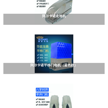
阿尔卡诺走地机
阿尔卡诺平移门电机（蓝色款）