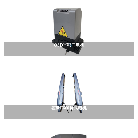
QSD平移门电机
霍斯F600臂式电机