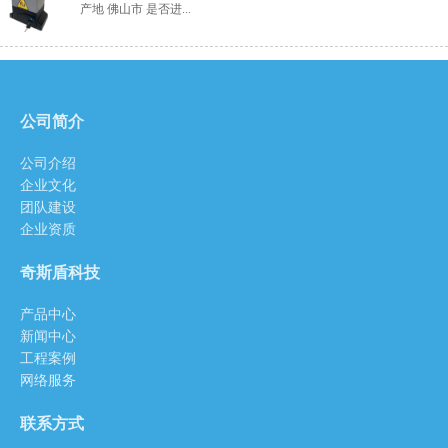
产地 佛山市 是否进...
公司简介
公司介绍
企业文化
团队建设
企业资质
奇斯盾科技
产品中心
新闻中心
工程案例
网络服务
联系方式