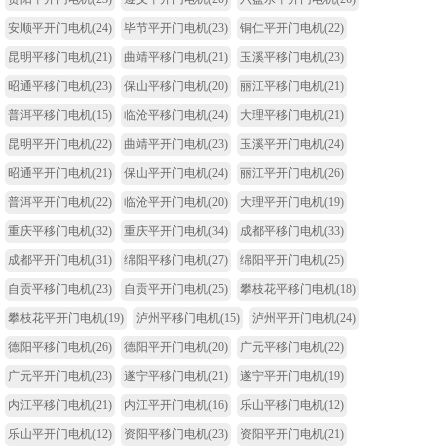
安顺平开门电机
(24)
毕节平开门电机
(23)
铜仁平开门电机
(22)
昆明平移门电机
(21)
曲靖平移门电机
(21)
玉溪平移门电机
(23)
昭通平移门电机
(23)
保山平移门电机
(20)
丽江平移门电机
(21)
普洱平移门电机
(15)
临沧平移门电机
(24)
大理平移门电机
(21)
昆明平开门电机
(22)
曲靖平开门电机
(23)
玉溪平开门电机
(24)
昭通平开门电机
(21)
保山平开门电机
(24)
丽江平开门电机
(26)
普洱平开门电机
(22)
临沧平开门电机
(20)
大理平开门电机
(19)
重庆平移门电机
(32)
重庆平开门电机
(34)
成都平移门电机
(33)
成都平开门电机
(31)
绵阳平移门电机
(27)
绵阳平开门电机
(25)
自贡平移门电机
(23)
自贡平开门电机
(25)
攀枝花平移门电机
(18)
攀枝花平开门电机
(19)
泸州平移门电机
(15)
泸州平开门电机
(24)
德阳平移门电机
(26)
德阳平开门电机
(20)
广元平移门电机
(22)
广元平开门电机
(23)
遂宁平移门电机
(21)
遂宁平开门电机
(19)
内江平移门电机
(21)
内江平开门电机
(16)
乐山平移门电机
(12)
乐山平开门电机
(12)
资阳平移门电机
(23)
资阳平开门电机
(21)