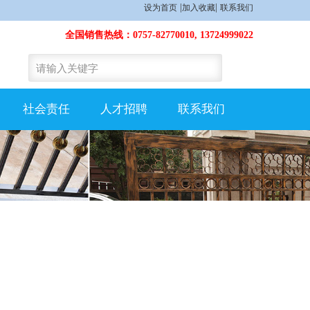
|
|
设为首页
加入收藏
联系我们
全国销售热线：0757-82770010, 13724999022
社会责任
人才招聘
联系我们