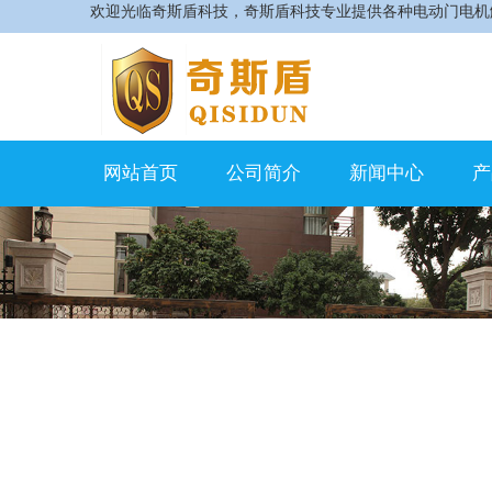
欢迎光临奇斯盾科技，奇斯盾科技专业提供各种电动门电机
网站首页
公司简介
新闻中心
产