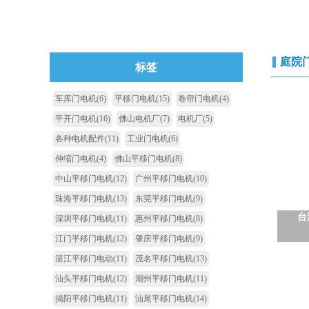
庭院
标签
车库门电机
(6)
平移门电机
(15)
卷帘门电机
(4)
平开门电机
(16)
佛山电机厂
(7)
电机厂
(5)
各种电机配件
(11)
工业门电机
(6)
伸缩门电机
(4)
佛山平移门电机
(8)
中山平移门电机
(12)
广州平移门电机
(10)
珠海平移门电机
(13)
东莞平移门电机
(9)
台
深圳平移门电机
(11)
惠州平移门电机
(8)
江门平移门电机
(12)
肇庆平移门电机
(9)
湛江平移门电动
(11)
茂名平移门电机
(13)
汕头平移门电机
(12)
潮州平移门电机
(11)
揭阳平移门电机
(11)
汕尾平移门电机
(14)