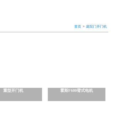
首页
>
庭院门开门机
重型开门机
霍斯F600臂式电机