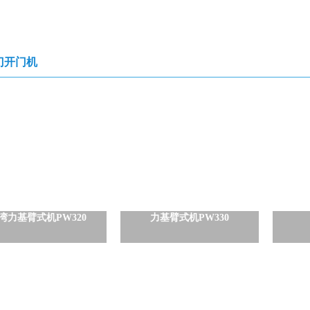
门开门机
湾力基臂式机PW320
力基臂式机PW330