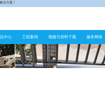
解决方案！
品中心
工程案例
视频与资料下载
服务网络