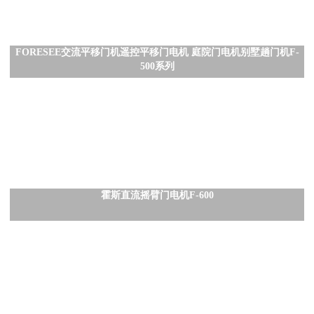
FORESEE交流平移门机遥控平移门电机 庭院门电机别墅趟门机F-
500系列
霍斯直流摇臂门电机F-600