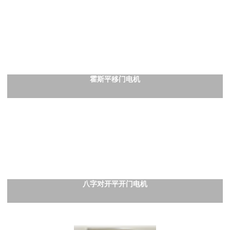
霍斯平移门电机
八字对开平开门电机