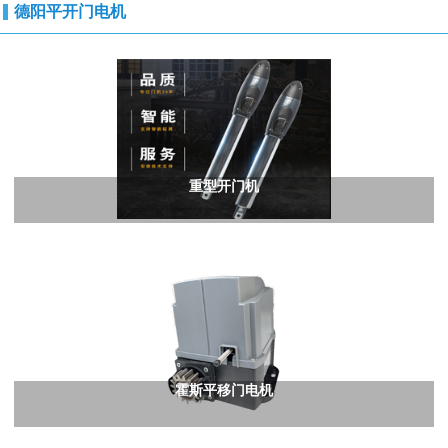
德阳平开门电机
重型开门机
霍斯平移门电机