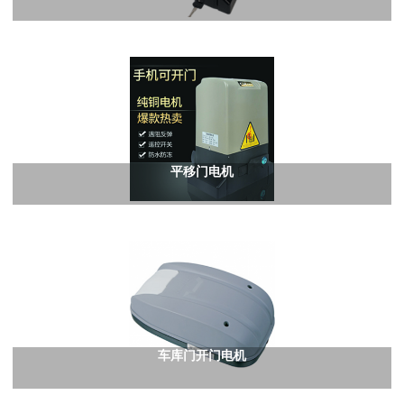
平移门电机
车库门开门电机