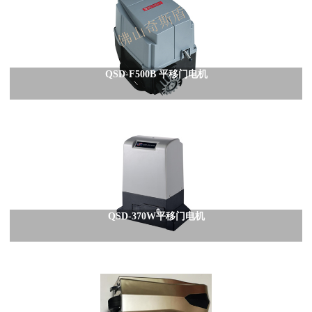
QSD-F500B 平移门电机
QSD-370W平移门电机