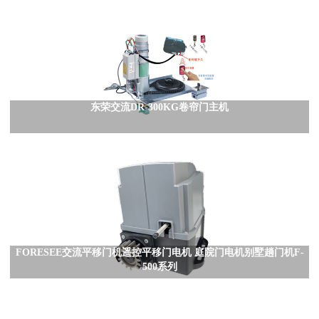
东荣交流DR-300KG卷帘门主机
FORESEE交流平移门机遥控平移门电机 庭院门电机别墅趟门机F-
500系列