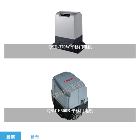
QSD-370W平移门电机
QSD-F500B 平移门电机
最新
推荐