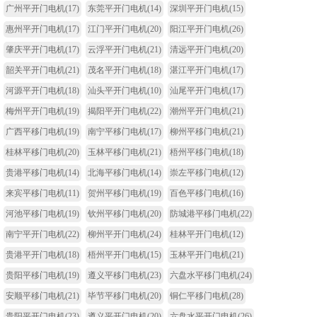
广州平开门电机
(17)
东莞平开门电机
(14)
深圳平开门电机
(15)
惠州平开门电机
(17)
江门平开门电机
(20)
阳江平开门电机
(26)
肇庆平开门电机
(17)
云浮平开门电机
(21)
清远平开门电机
(20)
韶关平开门电机
(21)
茂名平开门电机
(18)
湛江平开门电机
(17)
河源平开门电机
(18)
汕头平开门电机
(10)
汕尾平开门电机
(17)
梅州平开门电机
(19)
揭阳平开门电机
(22)
潮州平开门电机
(21)
广西平移门电机
(19)
南宁平移门电机
(17)
柳州平移门电机
(21)
桂林平移门电机
(20)
玉林平移门电机
(21)
梧州平移门电机
(18)
贵港平移门电机
(14)
北海平移门电机
(14)
崇左平移门电机
(12)
来宾平移门电机
(11)
贺州平移门电机
(19)
百色平移门电机
(16)
河池平移门电机
(19)
钦州平移门电机
(20)
防城港平移门电机
(22)
南宁平开门电机
(22)
柳州平开门电机
(24)
桂林平开门电机
(12)
贵港平开门电机
(18)
梧州平开门电机
(15)
玉林平开门电机
(21)
贵阳平移门电机
(19)
遵义平移门电机
(23)
六盘水平移门电机
(24)
安顺平移门电机
(21)
毕节平移门电机
(20)
铜仁平移门电机
(28)
贵阳平开门电机
(23)
遵义平开门电机
(20)
六盘水平开门电机
(26)