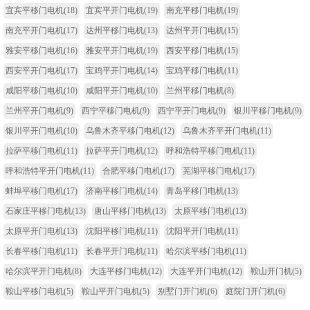
宜宾平移门电机
(18)
宜宾平开门电机
(19)
南充平移门电机
(19)
南充平开门电机
(17)
达州平移门电机
(13)
达州平开门电机
(15)
雅安平移门电机
(16)
雅安平开门电机
(19)
西安平移门电机
(15)
西安平开门电机
(17)
宝鸡平开门电机
(14)
宝鸡平移门电机
(11)
咸阳平移门电机
(10)
咸阳平开门电机
(10)
兰州平移门电机
(8)
兰州平开门电机
(9)
西宁平移门电机
(9)
西宁平开门电机
(9)
银川平移门电机
(9)
银川平开门电机
(10)
乌鲁木齐平移门电机
(12)
乌鲁木齐平开门电机
(11)
拉萨平移门电机
(11)
拉萨平开门电机
(12)
呼和浩特平移门电机
(11)
呼和浩特平开门电机
(11)
合肥平移门电机
(17)
芜湖平移门电机
(17)
蚌埠平移门电机
(17)
济南平移门电机
(14)
青岛平移门电机
(13)
石家庄平移门电机
(13)
唐山平移门电机
(13)
太原平移门电机
(13)
太原平开门电机
(13)
沈阳平移门电机
(11)
沈阳平开门电机
(11)
长春平移门电机
(11)
长春平开门电机
(11)
哈尔滨平移门电机
(11)
哈尔滨平开门电机
(8)
大连平移门电机
(12)
大连平开门电机
(12)
鞍山开门机
(5)
鞍山平移门电机
(5)
鞍山平开门电机
(5)
别墅门开门机
(6)
庭院门开门机
(6)