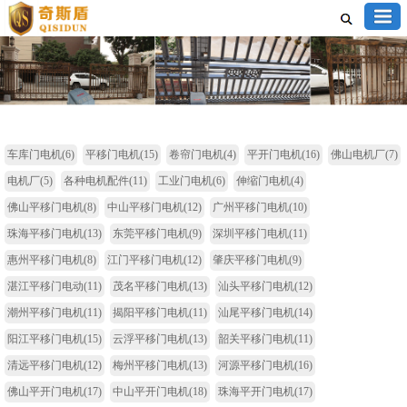
车库门电机
(6)
平移门电机
(15)
卷帘门电机
(4)
平开门电机
(16)
佛山电机厂
(7)
电机厂
(5)
各种电机配件
(11)
工业门电机
(6)
伸缩门电机
(4)
佛山平移门电机
(8)
中山平移门电机
(12)
广州平移门电机
(10)
珠海平移门电机
(13)
东莞平移门电机
(9)
深圳平移门电机
(11)
惠州平移门电机
(8)
江门平移门电机
(12)
肇庆平移门电机
(9)
湛江平移门电动
(11)
茂名平移门电机
(13)
汕头平移门电机
(12)
潮州平移门电机
(11)
揭阳平移门电机
(11)
汕尾平移门电机
(14)
阳江平移门电机
(15)
云浮平移门电机
(13)
韶关平移门电机
(11)
清远平移门电机
(12)
梅州平移门电机
(13)
河源平移门电机
(16)
佛山平开门电机
(17)
中山平开门电机
(18)
珠海平开门电机
(17)