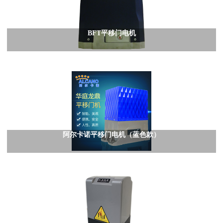
BFT平移门电机
阿尔卡诺平移门电机（蓝色款）