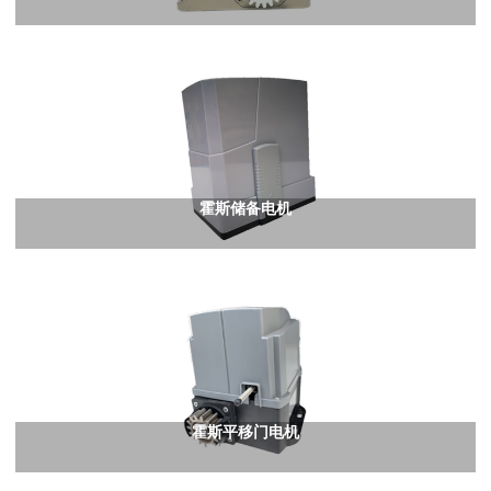
霍斯储备电机
霍斯平移门电机