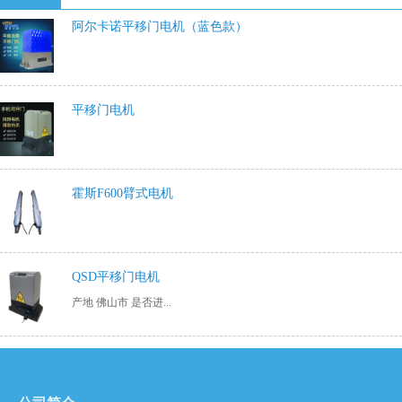
阿尔卡诺平移门电机（蓝色款）
平移门电机
霍斯F600臂式电机
QSD平移门电机
产地 佛山市 是否进...