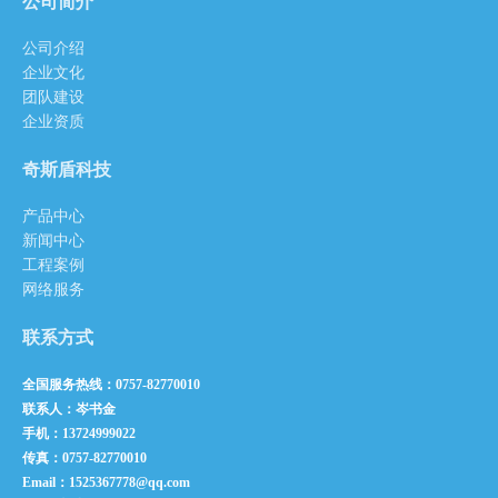
公司简介
公司介绍
企业文化
团队建设
企业资质
奇斯盾科技
产品中心
新闻中心
工程案例
网络服务
联系方式
全国服务热线：0757-82770010
联系人：岑书金
手机：13724999022
传真：0757-82770010
Email：1525367778@qq.com