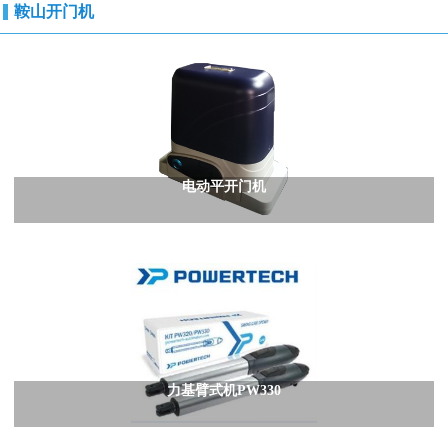
鞍山开门机
电动平开门机
力基臂式机PW330