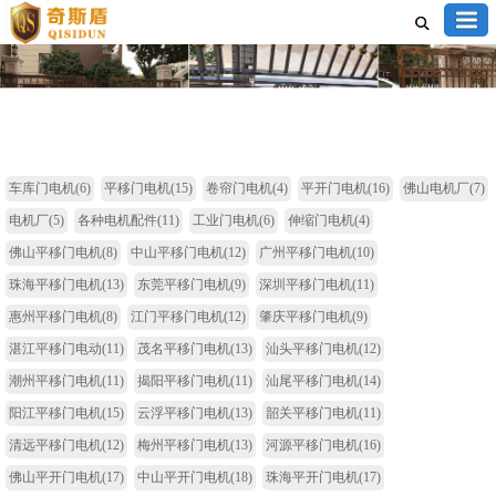
车库门电机
(6)
平移门电机
(15)
卷帘门电机
(4)
平开门电机
(16)
佛山电机厂
(7)
电机厂
(5)
各种电机配件
(11)
工业门电机
(6)
伸缩门电机
(4)
佛山平移门电机
(8)
中山平移门电机
(12)
广州平移门电机
(10)
珠海平移门电机
(13)
东莞平移门电机
(9)
深圳平移门电机
(11)
惠州平移门电机
(8)
江门平移门电机
(12)
肇庆平移门电机
(9)
湛江平移门电动
(11)
茂名平移门电机
(13)
汕头平移门电机
(12)
潮州平移门电机
(11)
揭阳平移门电机
(11)
汕尾平移门电机
(14)
阳江平移门电机
(15)
云浮平移门电机
(13)
韶关平移门电机
(11)
清远平移门电机
(12)
梅州平移门电机
(13)
河源平移门电机
(16)
佛山平开门电机
(17)
中山平开门电机
(18)
珠海平开门电机
(17)