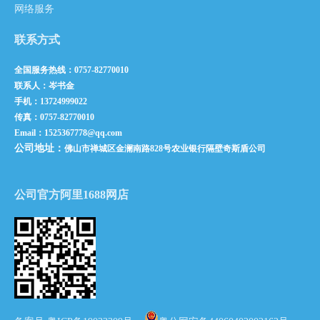
网络服务
联系方式
全国服务热线：0757-82770010
联系人：岑书金
手机：13724999022
传真：0757-82770010
Email：1525367778@qq.com
公司地址：
佛山市禅城区金澜南路828号农业银行隔壁奇斯盾公司
公司官方阿里1688网店