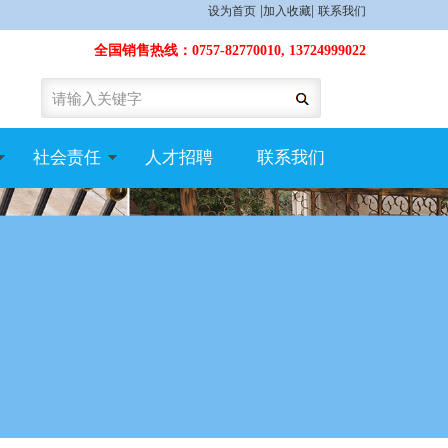
|
|
设为首页
加入收藏
联系我们
全国销售热线：0757-82770010, 13724999022
社会责任
人才招聘
联系我们