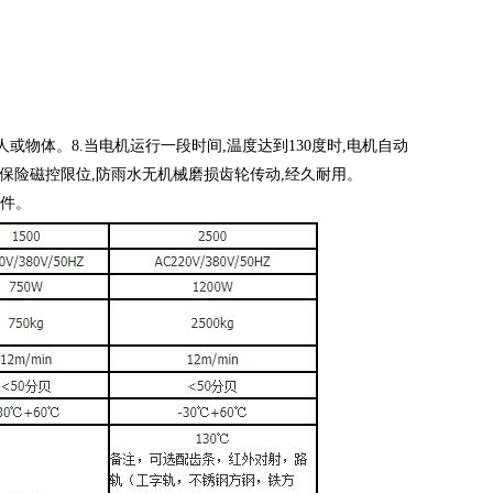
或物体。8.当电机运行一段时间,温度达到130度时,电机自动
双保险磁控限位,防雨水无机械磨损齿轮传动,经久耐用。
配件。