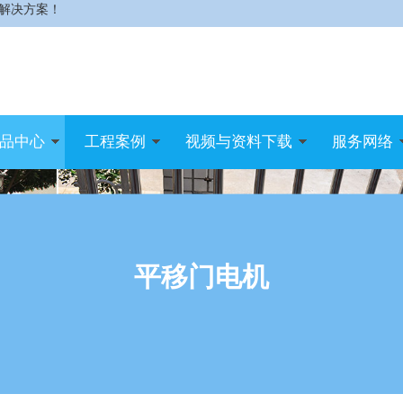
解决方案！
品中心
工程案例
视频与资料下载
服务网络
平移门电机