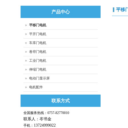
平移
产品中心
平移门电机
平开门电机
车库门电机
卷帘门电机
工业门电机
伸缩门电机
电动门显示屏
电机配件
联系方式
全国服务热线：0757-82770010
联系人：岑书金
13724999022
手机：