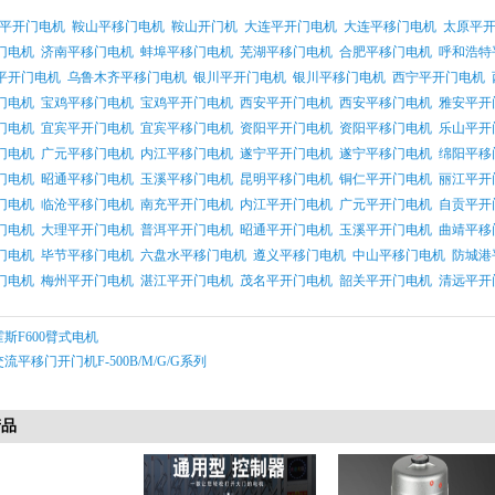
平开门电机
鞍山平移门电机
鞍山开门机
大连平开门电机
大连平移门电机
太原平
门电机
济南平移门电机
蚌埠平移门电机
芜湖平移门电机
合肥平移门电机
呼和浩特
平开门电机
乌鲁木齐平移门电机
银川平开门电机
银川平移门电机
西宁平开门电机
门电机
宝鸡平移门电机
宝鸡平开门电机
西安平开门电机
西安平移门电机
雅安平开
门电机
宜宾平开门电机
宜宾平移门电机
资阳平开门电机
资阳平移门电机
乐山平开
门电机
广元平移门电机
内江平移门电机
遂宁平开门电机
遂宁平移门电机
绵阳平移
门电机
昭通平移门电机
玉溪平移门电机
昆明平移门电机
铜仁平开门电机
丽江平开
门电机
临沧平移门电机
南充平开门电机
内江平开门电机
广元平开门电机
自贡平开
门电机
大理平开门电机
普洱平开门电机
昭通平开门电机
玉溪平开门电机
曲靖平移
门电机
毕节平移门电机
六盘水平移门电机
遵义平移门电机
中山平移门电机
防城港
门电机
梅州平开门电机
湛江平开门电机
茂名平开门电机
韶关平开门电机
清远平开
霍斯F600臂式电机
交流平移门开门机F-500B/M/G/G系列
产品