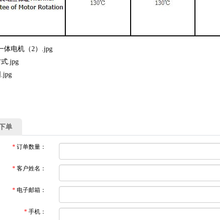
下单
*
订单数量：
*
客户姓名：
*
电子邮箱：
*
手机：