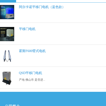
阿尔卡诺平移门电机（蓝色款）
平移门电机
霍斯F600臂式电机
QSD平移门电机
产地 佛山市 是否进...