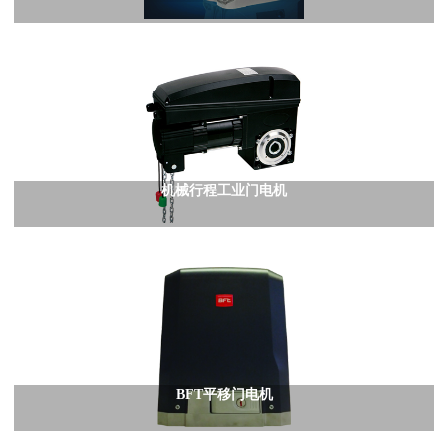
机械行程工业门电机
BFT平移门电机