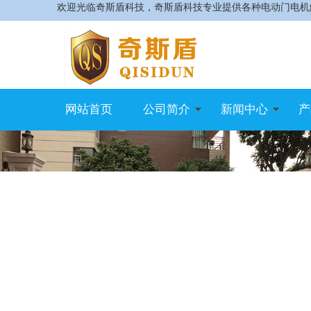
欢迎光临奇斯盾科技，奇斯盾科技专业提供各种电动门电机
网站首页
公司简介
新闻中心
产