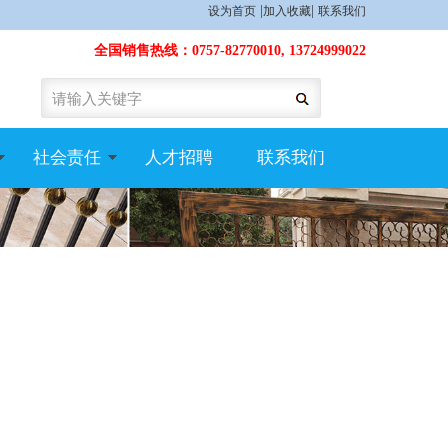
|
|
设为首页
加入收藏
联系我们
全国销售热线：0757-82770010, 13724999022
社会责任
人才招聘
联系我们