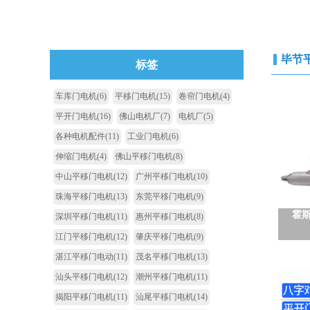
毕节
标签
车库门电机
(6)
平移门电机
(15)
卷帘门电机
(4)
平开门电机
(16)
佛山电机厂
(7)
电机厂
(5)
各种电机配件
(11)
工业门电机
(6)
伸缩门电机
(4)
佛山平移门电机
(8)
中山平移门电机
(12)
广州平移门电机
(10)
珠海平移门电机
(13)
东莞平移门电机
(9)
霍斯
深圳平移门电机
(11)
惠州平移门电机
(8)
江门平移门电机
(12)
肇庆平移门电机
(9)
湛江平移门电动
(11)
茂名平移门电机
(13)
汕头平移门电机
(12)
潮州平移门电机
(11)
揭阳平移门电机
(11)
汕尾平移门电机
(14)