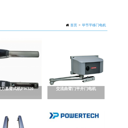
首页
>
毕节平移门电机
力基臂式机PW320
交流曲臂门平开门电机